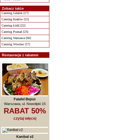
Zobacz także
Catering Gdańsk [17]
Catering Kraków [15]
Catering Łódź [22]
Catering Poznań [23]
Catering Warszawa [66]
Catering Wrocław [17]
Restauracje z rabatem
Falafel Bejrut
Warszawa, ul. Nowolipki 15
RABAT 50%
czytaj więcej
Kanibal v2