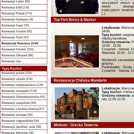
Restauracje Lublin [96]
wszystkich innych 
słowie - awanga
Restauracje Łódź [136]
tradycyjnym smako
Restauracje Poznań [172]
[..]
Restauracje Sochaczew [4]
Top Fish Bistro & Market
Restauracje Sopot [70]
Lokalizacja:
Warszawa
54/56
Restauracje Szczecin [95]
Typy kuchni:
wegetar
Restauracje Toruń [47]
międzynarodowa
Godziny otwarcia:
Po
Restauracje Warszawa [1144]
10.00 - 22.00
Czwartek - Sobota: 10
Restauracje Wrocław [243]
Niedziela: 10.00 - 22.
Restauracje Zakopane [88]
Możliwość zamawiani
Restauracje inne
godziny:
Poniedziałek - Środa:
Typy Kuchni
Czwartek - Sobota: 2
Restauracje polskie [250]
Restauracje włoskie [154]
Restauracja Chińska Mandarin
Restauracje międzynarodowe [139]
Lokalizacja:
Warszaw
Restauracje europejskie [114]
Typy kuchni:
chińsk
Godziny otwarcia:
pn
Restauracje śródziemnomorskie [92]
ndz.12.00-22.00
Restauracje staropolskie [69]
Restauracje z kuchnią domową [57]
Restauracje mieszane [56]
Restauracje wegetariańskie [50]
Meltemi - Grecka Tawerna
Restauracje japońskie, sushi [46]
Restauracje francuskie [38]
Lokalizacja:
Warszawa