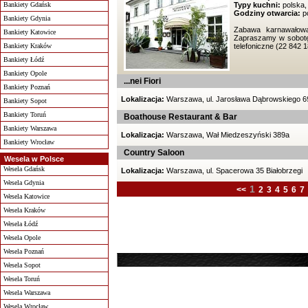
Bankiety Gdańsk
Typy kuchni:
polska,
Godziny otwarcia:
po
Bankiety Gdynia
Zabawa karnawałowa
Bankiety Katowice
Zapraszamy w sobotę 
Bankiety Kraków
telefoniczne (22 842 18
Bankiety Łódź
Bankiety Opole
...nei Fiori
Bankiety Poznań
Lokalizacja:
Warszawa, ul. Jarosława Dąbrowskiego 6
Bankiety Sopot
Bankiety Toruń
Boathouse Restaurant & Bar
Bankiety Warszawa
Lokalizacja:
Warszawa, Wał Miedzeszyński 389a
Bankiety Wrocław
Country Saloon
Wesela w Polsce
Wesela Gdańsk
Lokalizacja:
Warszawa, ul. Spacerowa 35 Białobrzegi
Wesela Gdynia
1
<<
2
3
4
5
6
7
Wesela Katowice
Wesela Kraków
Wesela Łódź
Wesela Opole
Wesela Poznań
Wesela Sopot
Wesela Toruń
Wesela Warszawa
Wesela Wrocław