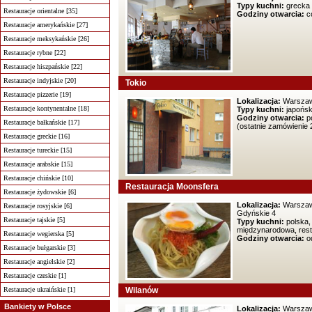
Typy kuchni:
grecka
Restauracje orientalne [35]
Godziny otwarcia:
co
Restauracje amerykańskie [27]
Restauracje meksykańskie [26]
Restauracje rybne [22]
Restauracje hiszpańskie [22]
Restauracje indyjskie [20]
Tokio
Restauracje pizzerie [19]
Lokalizacja:
Warszawa
Restauracje kontynentalne [18]
Typy kuchni:
japońsk
Godziny otwarcia:
po
Restauracje bałkańskie [17]
(ostatnie zamówienie 
Restauracje greckie [16]
Restauracje tureckie [15]
Restauracje arabskie [15]
Restauracje chińskie [10]
Restauracja Moonsfera
Restauracje żydowskie [6]
Lokalizacja:
Warszawa
Restauracje rosyjskie [6]
Gdyńskie 4
Restauracje tajskie [5]
Typy kuchni:
polska,
międzynarodowa, rest
Restauracje wegierska [5]
Godziny otwarcia:
od
Restauracje bułgarskie [3]
Restauracje angielskie [2]
Restauracje czeskie [1]
Restauracje ukraińskie [1]
Wilanów
Bankiety w Polsce
Lokalizacja:
Warszawa