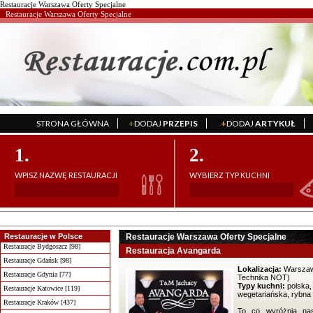
Restauracje Warszawa Oferty Specjalne
Restauracje Warszawa Oferty Specjalne
STRONA GŁÓWNA
+
DODAJ
PRZEPIS
+
DODAJ
ARTYKUŁ
';
';
1.
2.
WPISZ NAZWĘ RESTAURACJI
WYBIERZ TYP KUCHNI
Restauracje w Polsce
Restauracje Warszawa Oferty Specjalne
Restauracje Bydgoszcz [98]
Restauracja Avangarda
Restauracje Gdańsk [98]
Lokalizacja:
Warszaw
Restauracje Gdynia [77]
Technika NOT)
Typy kuchni:
polska,
Restauracje Katowice [119]
wegetariańska, rybna
Restauracje Kraków [437]
To co wyróżnia nas